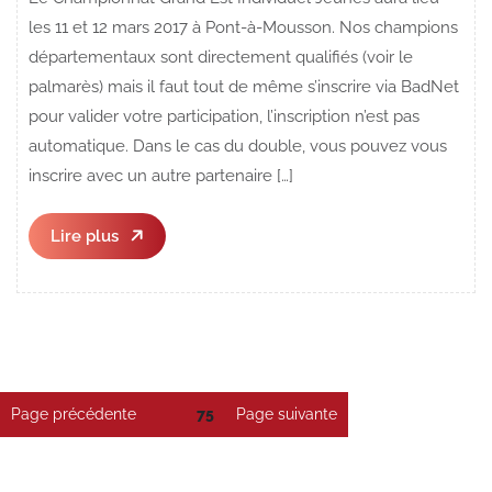
les 11 et 12 mars 2017 à Pont-à-Mousson. Nos champions
départementaux sont directement qualifiés (voir le
palmarès) mais il faut tout de même s’inscrire via BadNet
pour valider votre participation, l’inscription n’est pas
automatique. Dans le cas du double, vous pouvez vous
inscrire avec un autre partenaire […]
Lire
Lire plus
plus
Pagination
Page précédente
Page
75
Page suivante
des
publications