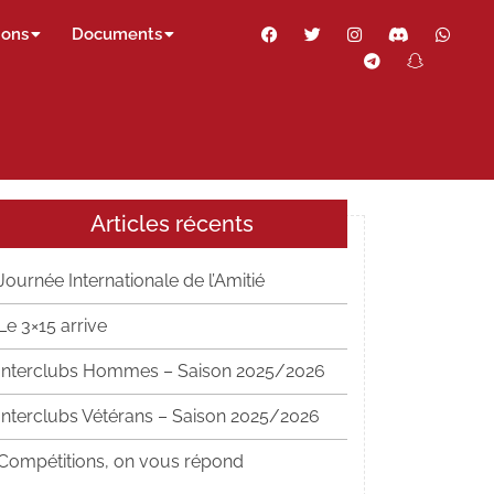
Facebook
Twitter
Instagram
Discord
Wha
ions
Documents
Telegram
Snapch
Thr
Articles récents
Journée Internationale de l’Amitié
Le 3×15 arrive
Interclubs Hommes – Saison 2025/2026
Interclubs Vétérans – Saison 2025/2026
Compétitions, on vous répond