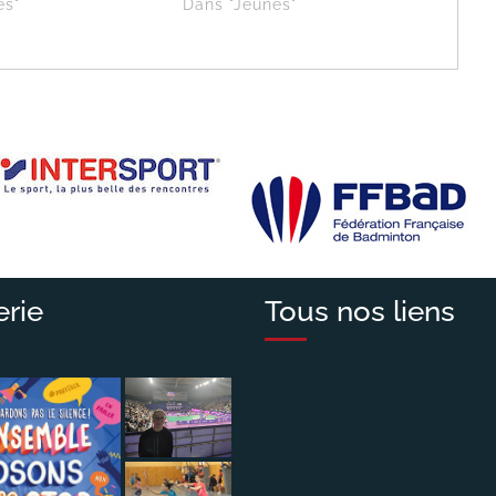
es"
Dans "Jeunes"
erie
Tous nos liens