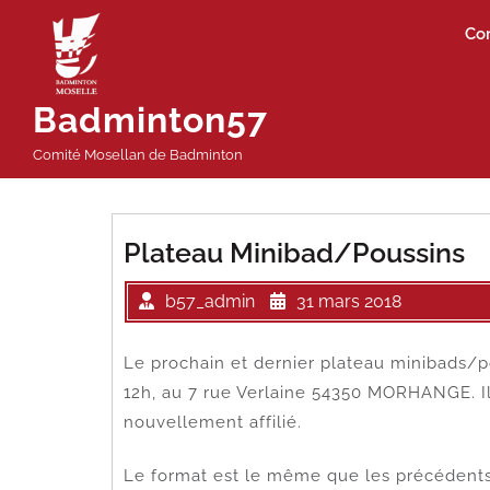
Passer
Co
au
contenu
Badminton57
Comité Mosellan de Badminton
Plateau Minibad/Poussins
b57_admin
31 mars 2018
Le prochain et dernier plateau minibads/po
12h, au 7 rue Verlaine 54350 MORHANGE. Il
nouvellement affilié.
Le format est le même que les précédents :