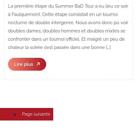
La première étape du Summer BaD Tour a eu lieu ce soir
à Faulquemont. Cette étape consistait en un tournoi
nocturne de double intergenre. Nous avons donc pu voir
doubles dames, doubles hommes et doubles mixtes se
confronter dans un tournoi officiel. Et malgré un peu de
chaleur la soirée s’est passée dans une bonne […]
Lire
Lire plus
plus
Pagination
Page
1
Page suivante
des
publications