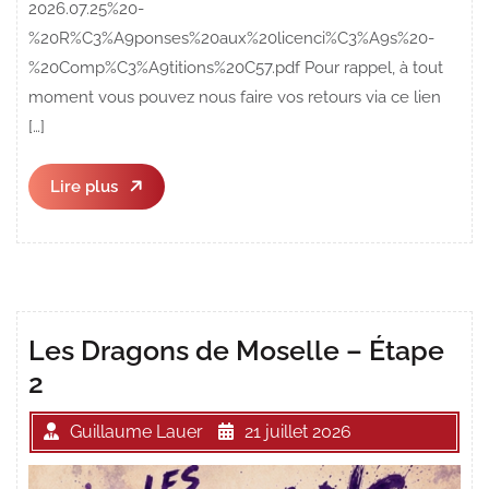
2026.07.25%20-
%20R%C3%A9ponses%20aux%20licenci%C3%A9s%20-
%20Comp%C3%A9titions%20C57.pdf Pour rappel, à tout
moment vous pouvez nous faire vos retours via ce lien
[…]
Lire
Lire plus
plus
Les Dragons de Moselle – Étape
2
Guillaume Lauer
21 juillet 2026