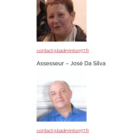
contact@badminton57.fr
Assesseur – José Da Silva
contact@badminton57.fr