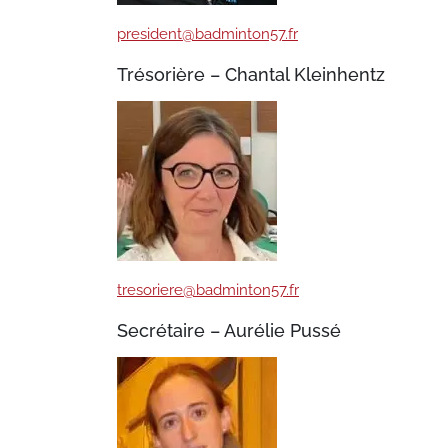
president@badminton57.fr
Trésorière – Chantal Kleinhentz
tresoriere@badminton57.fr
Secrétaire – Aurélie Pussé