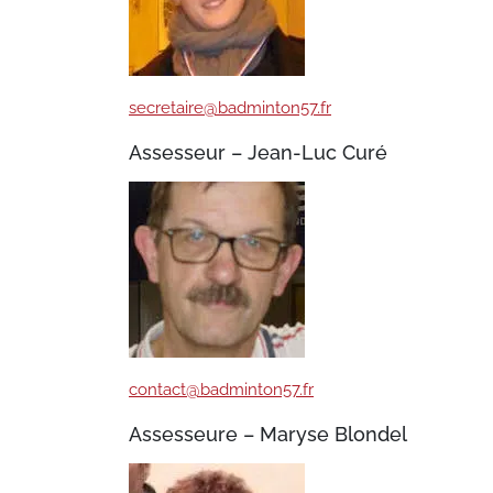
secretaire@badminton57.fr
Assesseur – Jean-Luc Curé
contact@badminton57.fr
Assesseure – Maryse Blondel