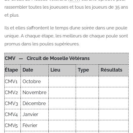
rassembler toutes les joueuses et tous les joueurs de 35 ans
et plus.
Ils et elles s’affrontent le temps d’une soirée dans une poule
unique. A chaque étape, les meilleurs de chaque poule sont
promus dans les poules supérieures.
CMV — Circuit de Moselle Vétérans
Étape
Date
Lieu
Type
Résultats
CMV1
Octobre
CMV2
Novembre
CMV3
Décembre
CMV4
Janvier
CMV5
Février