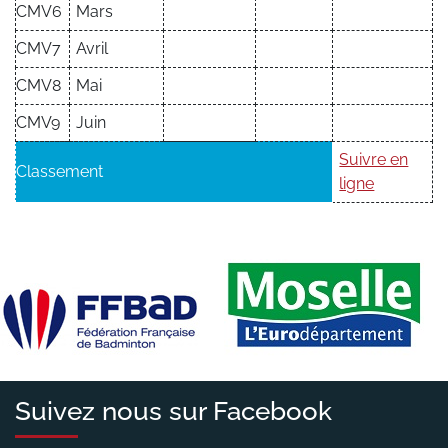
CMV6
Mars
CMV7
Avril
CMV8
Mai
CMV9
Juin
Suivre en
Classement
ligne
Suivez nous sur Facebook