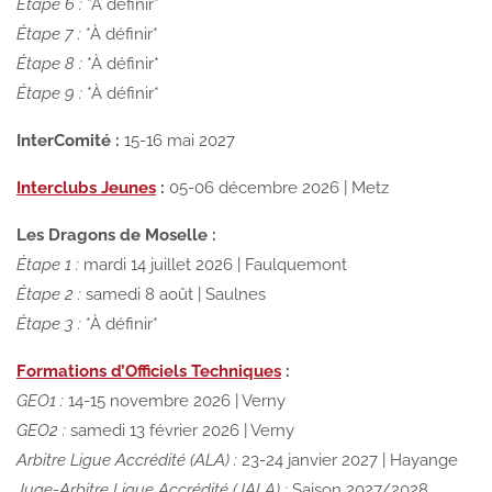
Étape 6 :
*À définir*
Étape 7 :
*À définir*
Étape 8 :
*À définir*
Étape 9 :
*À définir*
InterComité :
15-16 mai 2027
Interclubs Jeunes
:
05-06 décembre 2026 | Metz
Les Dragons de Moselle :
Étape 1 :
mardi 14 juillet 2026 | Faulquemont
Étape 2 :
samedi 8 août | Saulnes
Étape 3 :
*À définir*
Formations d’Officiels Techniques
:
GEO1 :
14-15 novembre 2026 | Verny
GEO2 :
samedi 13 février 2026 | Verny
Arbitre Ligue Accrédité (ALA) :
23-24 janvier 2027 | Hayange
Juge-Arbitre Ligue Accrédité (JALA) :
Saison 2027/2028