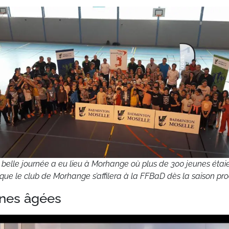
 belle journée a eu lieu à Morhange où plus de 300 jeunes étaie
 que le club de Morhange s’affilera à la FFBaD dès la saison pro
nnes âgées