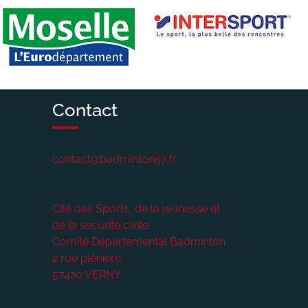
Contact
contact@badminton57.fr
Cité des Sports, de la jeunesse et
de la sécurité civile
Comité Départemental Badminton
2 rue plénière
57420
VERNY