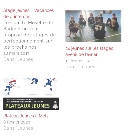
Stage jeunes – Vacances
de printemps
Le Comité Moselle de
Badminton vous
propose des stages de
perfectionnement sur
les prochaines
24 jeunes sur les stages
vacances d'Avril. Le
28 mars 2017
avenir de février
lundi 10 avril 2017 à
Dans "Jeunes"
12 février 2022
Metz-Vallières de 9h30
Dans "Jeunes"
à 16h30 pour les joueurs
nées de 2007 à 2003
(20€ le stage, repas tiré
du sac) ; Le mardi 11
avril 2017 à Phalsbourg…
Plateau Jeunes à Metz
8 février 2023
Dans "Jeunes"