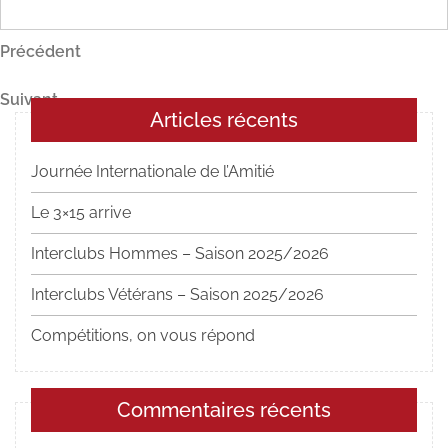
Navigation
Article
Précédent
précédent
de
Article
Suivant
l’article
Articles récents
suivant
Journée Internationale de l’Amitié
Le 3×15 arrive
Interclubs Hommes – Saison 2025/2026
Interclubs Vétérans – Saison 2025/2026
Compétitions, on vous répond
Commentaires récents