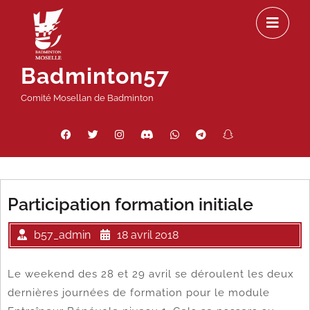
Passer
Ou
au
le
contenu
m
Badminton57
Comité Mosellan de Badminton
Facebook
Twitter
Instagram
Discord
WhatsApp
Telegram
Snapchat
Threads
Participation formation initiale
b57_admin
18 avril 2018
Le weekend des 28 et 29 avril se déroulent les deux
dernières journées de formation pour le module