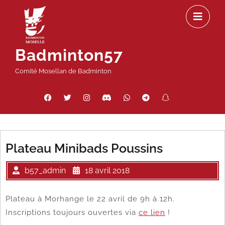
Passer
Ou
au
le
contenu
m
Badminton57
Comité Mosellan de Badminton
Facebook
Twitter
Instagram
Discord
WhatsApp
Telegram
Snapchat
Threads
Plateau Minibads Poussins
b57_admin
18 avril 2018
Plateau à Morhange le 22 avril de 9h à 12h.
Inscriptions toujours ouvertes via
ce lien
!