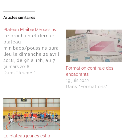
Articles similaires
Plateau Minibad/Poussins
Le prochain et dernier
plateau
minibads/poussins aura
lieu le dimanche 22 avril
2018, de 9h à 12h, au 7
rue Verlaine 54350
31 mars 2018
Formation continue des
MORHANGE. Il est
Dans "Jeunes"
encadrants
organisé par le club de
19 juin 2022
Morhange,
Dans "Formations"
nouvellement affilié. Le
format est le même que
les précédents :
ateliers, goûter, matchs.
Les parents de vos
jeunes…
Le plateau jeunes est à