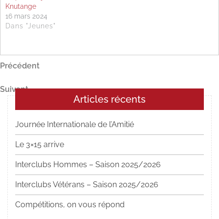
Knutange
16 mars 2024
Dans "Jeunes"
Navigation
Article
Précédent
précédent
de
Article
Suivant
l’article
Articles récents
suivant
Journée Internationale de l’Amitié
Le 3×15 arrive
Interclubs Hommes – Saison 2025/2026
Interclubs Vétérans – Saison 2025/2026
Compétitions, on vous répond