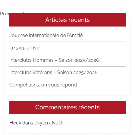
Navigation
Article
Précédent
Articles récents
précédent
de
l’article
Journée Internationale de l’Amitié
Le 3×15 arrive
Interclubs Hommes – Saison 2025/2026
Interclubs Vétérans – Saison 2025/2026
Compétitions, on vous répond
Commentaires récents
Fleck
dans
Joyeux Noël