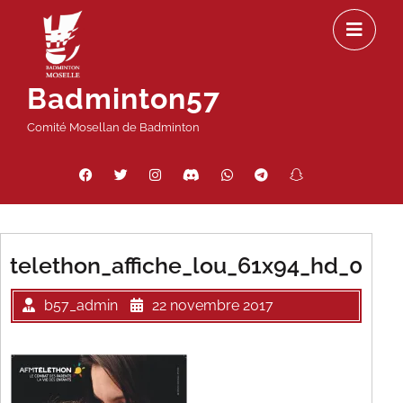
Passer
Ou
au
le
contenu
m
Badminton57
Comité Mosellan de Badminton
Facebook
Twitter
Instagram
Discord
WhatsApp
Telegram
Snapchat
Threads
telethon_affiche_lou_61x94_hd_0
b57_admin
22 novembre 2017