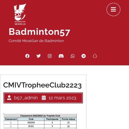
Passer
Ou
au
le
contenu
m
Badminton57
Comité Mosellan de Badminton
Facebook
Twitter
Instagram
Discord
WhatsApp
Telegram
Snapchat
Threads
CMIVTropheeClub2223
b57_admin
12 mars 2023