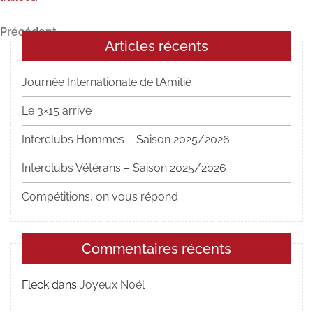
Navigation
Article
Précédent
Articles récents
précédent
de
l’article
Journée Internationale de l’Amitié
Le 3×15 arrive
Interclubs Hommes – Saison 2025/2026
Interclubs Vétérans – Saison 2025/2026
Compétitions, on vous répond
Commentaires récents
Fleck
dans
Joyeux Noël