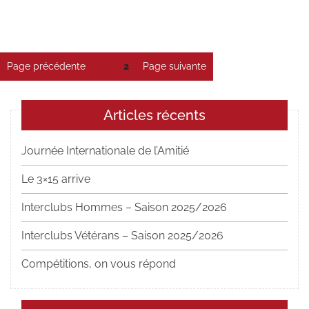
Pagination
Page précédente
Page
2
Page suivante
des
publications
Articles récents
Journée Internationale de l’Amitié
Le 3×15 arrive
Interclubs Hommes – Saison 2025/2026
Interclubs Vétérans – Saison 2025/2026
Compétitions, on vous répond