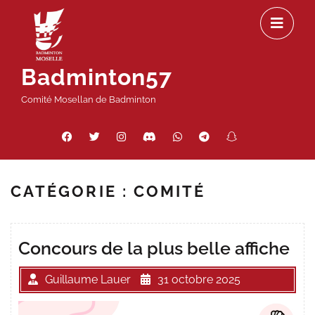
Passer
Ou
au
le
contenu
m
Badminton57
Comité Mosellan de Badminton
Facebook
Twitter
Instagram
Discord
WhatsApp
Telegram
Snapchat
Threads
CATÉGORIE :
COMITÉ
Concours de la plus belle affiche
Guillaume Lauer
31 octobre 2025