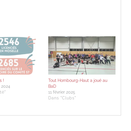
s !
Tout Hombourg-Haut a joué au
 2024
BaD
té"
11 février 2025
Dans "Clubs"