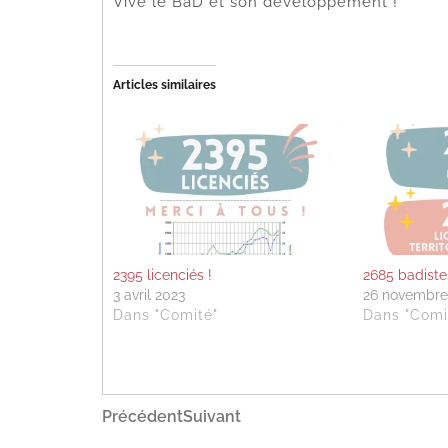
Vive le BaD et son développement !
Articles similaires
2395 licenciés !
2685 badiste
3 avril 2023
26 novembre
Dans "Comité"
Dans "Comi
Navigation
Article
Article
Précédent
Suivant
précédent
suivant