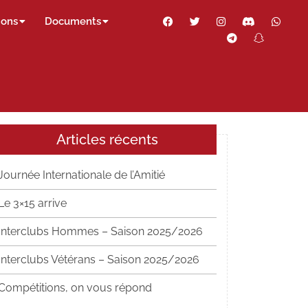
Facebook
Twitter
Instagram
Discord
Wha
ions
Documents
Telegram
Snapch
Thr
Articles récents
Journée Internationale de l’Amitié
Le 3×15 arrive
Interclubs Hommes – Saison 2025/2026
Interclubs Vétérans – Saison 2025/2026
Compétitions, on vous répond