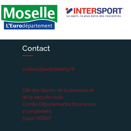
Contact
contact@badminton57.fr
Cité des Sports, de la jeunesse et
de la sécurité civile
Comité Départemental Badminton
2 rue plénière
57420
VERNY