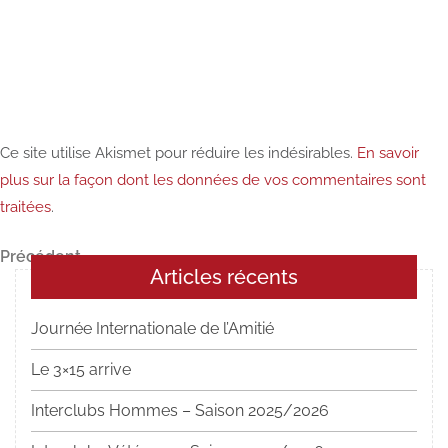
Ce site utilise Akismet pour réduire les indésirables.
En savoir
plus sur la façon dont les données de vos commentaires sont
traitées
.
Navigation
Article
Précédent
Articles récents
précédent
de
l’article
Journée Internationale de l’Amitié
Le 3×15 arrive
Interclubs Hommes – Saison 2025/2026