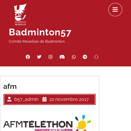
Passer
Ou
au
le
contenu
m
Badminton57
Comité Mosellan de Badminton
Facebook
Twitter
Instagram
Discord
WhatsApp
Telegram
Snapchat
Threads
afm
b57_admin
22 novembre 2017