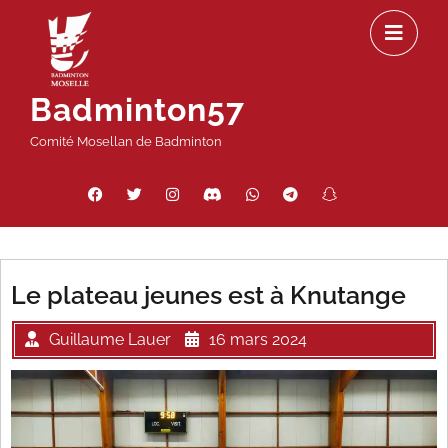
Passer
Ou
au
le
contenu
m
Badminton57
Comité Mosellan de Badminton
Facebook
Twitter
Instagram
Discord
WhatsApp
Telegram
Snapchat
Threads
Le plateau jeunes est à Knutange
Guillaume Lauer
16 mars 2024