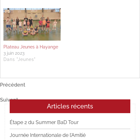
Plateau Jeunes à Hayange
3 juin 2023
Dans "Jeunes"
Navigation
Article
Précédent
précédent
de
Article
Suivant
l’article
Articles récents
suivant
Étape 2 du Summer BaD Tour
Journée Internationale de l’Amitié