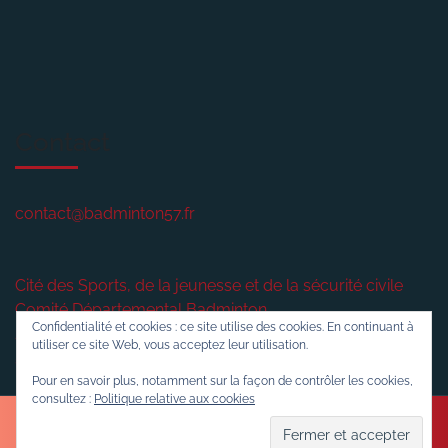
Contact
contact@badminton57.fr
Cité des Sports, de la jeunesse et de la sécurité civile
Comité Départemental Badminton
Confidentialité et cookies : ce site utilise des cookies. En continuant à
2 rue plénière
utiliser ce site Web, vous acceptez leur utilisation.
57420
VERNY
Pour en savoir plus, notamment sur la façon de contrôler les cookies,
consultez :
Politique relative aux cookies
Sports WordPress Theme
© 2016-2026 Badminton57.fr