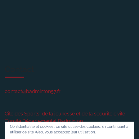
Contact
contact@badminton57.fr
Cité des Sports, de la jeunesse et de la sécurité civile
Comité Départemental Badminton
Confidentialité et cookies : ce site utilise des cookies. En continuant à
2 rue plénière
utiliser ce site Web, vous acceptez leur utilisation.
57420
VERNY