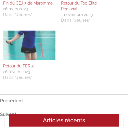
Fin du CEJ 3 de Maromme
Retour du Top Élite
26 mars 2023
Régional
Dans "Jeunes"
1 novembre 2023
Dans "Jeunes"
Retour du TER 3
26 février 2023
Dans "Jeunes"
Navigation
Article
Précédent
précédent
de
Article
Suivant
l’article
Articles récents
suivant