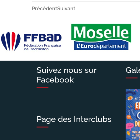
Navigation
Article
Article
Précédent
Suivant
précédent
suivant
de
l’article
Suivez nous sur
Gal
Facebook
Page des Interclubs