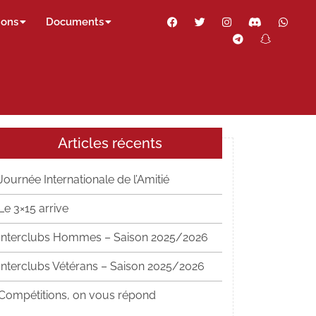
Facebook
Twitter
Instagram
Discord
Wha
ions
Documents
Telegram
Snapch
Thr
Articles récents
Journée Internationale de l’Amitié
Le 3×15 arrive
Interclubs Hommes – Saison 2025/2026
Interclubs Vétérans – Saison 2025/2026
Compétitions, on vous répond