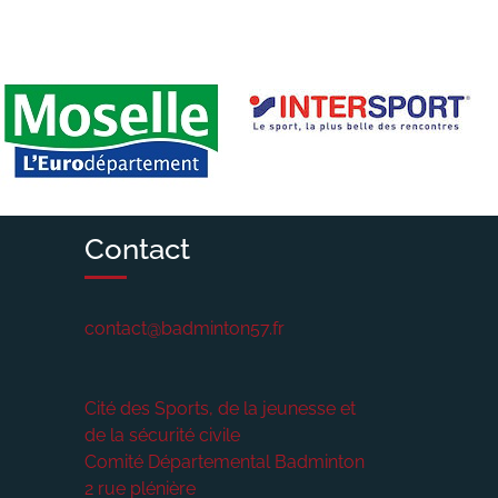
Contact
contact@badminton57.fr
Cité des Sports, de la jeunesse et
de la sécurité civile
Comité Départemental Badminton
2 rue plénière