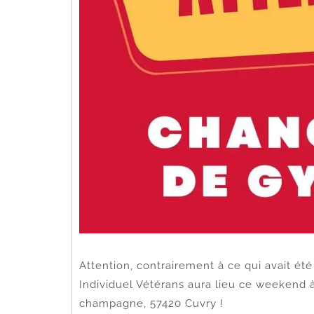
Attention, contrairement à ce qui avait é
Individuel Vétérans aura lieu ce weekend à
champagne, 57420 Cuvry !