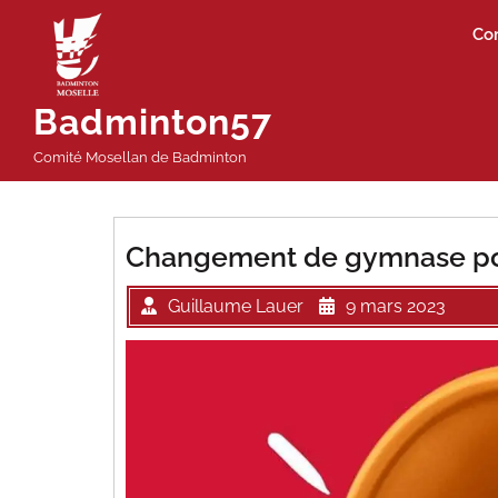
Passer
Co
au
contenu
Badminton57
Comité Mosellan de Badminton
Changement de gymnase pou
Guillaume Lauer
9 mars 2023