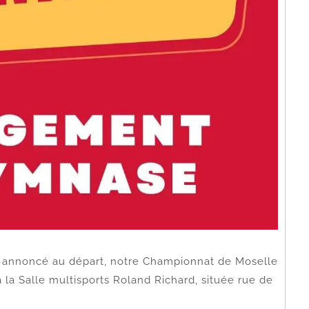
té annoncé au départ, notre Championnat de Moselle
 la Salle multisports Roland Richard, située rue de