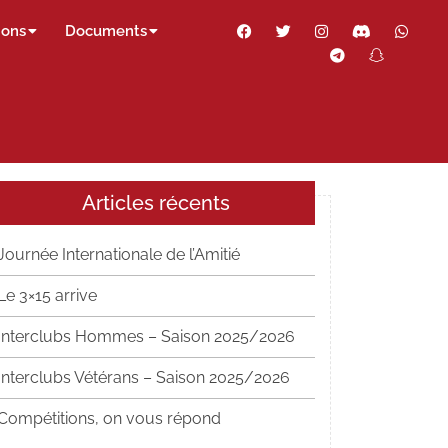
Facebook
Twitter
Instagram
Discord
Wha
ions
Documents
Telegram
Snapch
Thr
Articles récents
Journée Internationale de l’Amitié
Le 3×15 arrive
Interclubs Hommes – Saison 2025/2026
Interclubs Vétérans – Saison 2025/2026
Compétitions, on vous répond