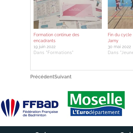
Formation continue des
Fin du cycle
encadrants
Jarny
19 juin 2022
30 mai 2022
Dans "Formations"
Dans "Jeun
Navigation
Article
Article
Précédent
Suivant
précédent
suivant
de
l’article