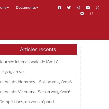
Facebook
Twitter
Instagram
Discord
Wha
ions
Documents
Telegram
Snapch
Thr
Articles récents
Journée Internationale de l’Amitié
Le 3×15 arrive
Interclubs Hommes – Saison 2025/2026
Interclubs Vétérans – Saison 2025/2026
Compétitions, on vous répond