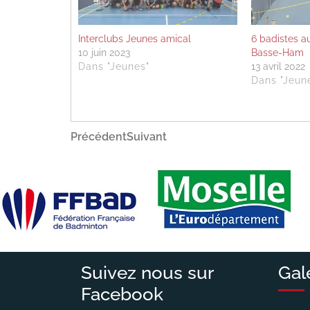
Interclubs Jeunes amical
6 badistes a
10 juin 2023
Basse-Ham
Dans "Jeunes"
13 avril 2022
Dans "Jeun
Navigation
Article
Article
Précédent
Suivant
précédent
suivant
de
l’article
Suivez nous sur
Gal
Facebook