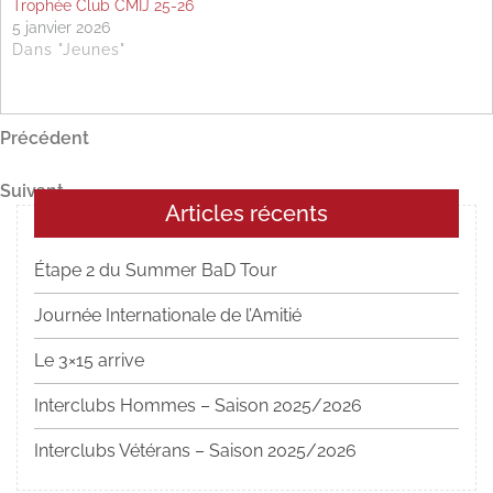
Trophée Club CMIJ 25-26
5 janvier 2026
Dans "Jeunes"
Navigation
Article
Précédent
précédent
de
Article
Suivant
l’article
Articles récents
suivant
Étape 2 du Summer BaD Tour
Journée Internationale de l’Amitié
Le 3×15 arrive
Interclubs Hommes – Saison 2025/2026
Interclubs Vétérans – Saison 2025/2026