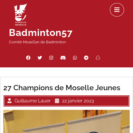
Passer
Ou
au
le
contenu
m
Badminton57
Comité Mosellan de Badminton
Facebook
Twitter
Instagram
Discord
WhatsApp
Telegram
Snapchat
Threads
27 Champions de Moselle Jeunes
Guillaume Lauer
22 janvier 2023