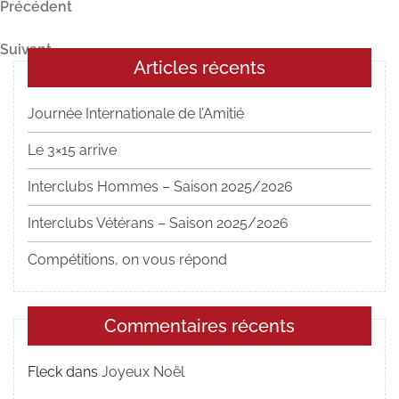
Navigation
Article
Précédent
précédent
de
Article
Suivant
l’article
Articles récents
suivant
Journée Internationale de l’Amitié
Le 3×15 arrive
Interclubs Hommes – Saison 2025/2026
Interclubs Vétérans – Saison 2025/2026
Compétitions, on vous répond
Commentaires récents
Fleck
dans
Joyeux Noël