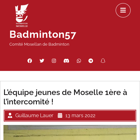
Passer
Ou
au
le
contenu
m
Badminton57
Comité Mosellan de Badminton
Facebook
Twitter
Instagram
Discord
WhatsApp
Telegram
Snapchat
Threads
L’équipe jeunes de Moselle 1ère à
l’intercomité !
Guillaume Lauer
13 mars 2022