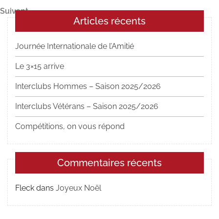
de
Article
Suivant
l’article
Articles récents
suivant
Journée Internationale de l’Amitié
Le 3×15 arrive
Interclubs Hommes – Saison 2025/2026
Interclubs Vétérans – Saison 2025/2026
Compétitions, on vous répond
Commentaires récents
Fleck
dans
Joyeux Noël