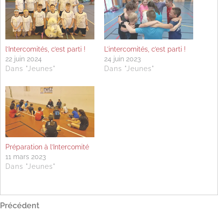
l’Intercomités, c’est parti !
L’intercomités, c’est parti !
22 juin 2024
24 juin 2023
Dans "Jeunes"
Dans "Jeunes"
Préparation à l’Intercomité
11 mars 2023
Dans "Jeunes"
Navigation
Article
Précédent
précédent