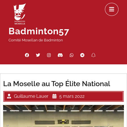
Passer
Ou
au
le
contenu
m
Badminton57
Comité Mosellan de Badminton
Facebook
Twitter
Instagram
Discord
WhatsApp
Telegram
Snapchat
Threads
La Moselle au Top Élite National
Guillaume Lauer
5 mars 2022