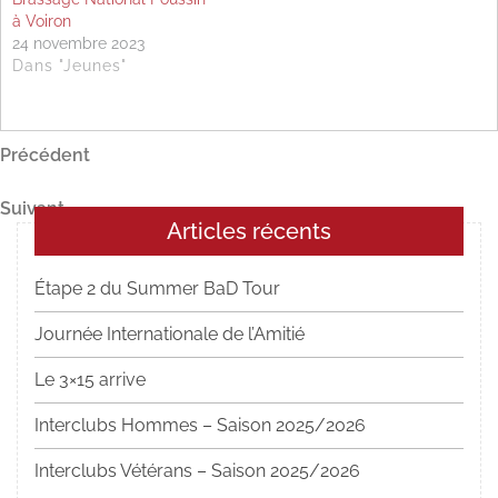
à Voiron
24 novembre 2023
Dans "Jeunes"
Navigation
Article
Précédent
précédent
de
Article
Suivant
l’article
Articles récents
suivant
Étape 2 du Summer BaD Tour
Journée Internationale de l’Amitié
Le 3×15 arrive
Interclubs Hommes – Saison 2025/2026
Interclubs Vétérans – Saison 2025/2026