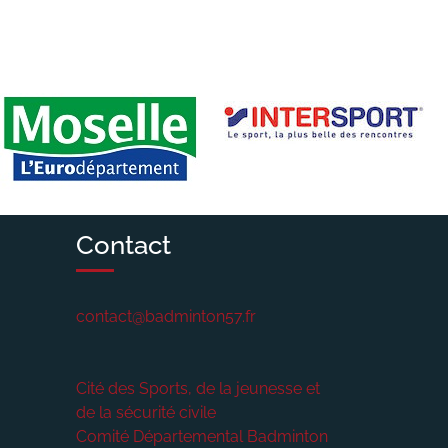
Contact
contact@badminton57.fr
Cité des Sports, de la jeunesse et
de la sécurité civile
Comité Départemental Badminton