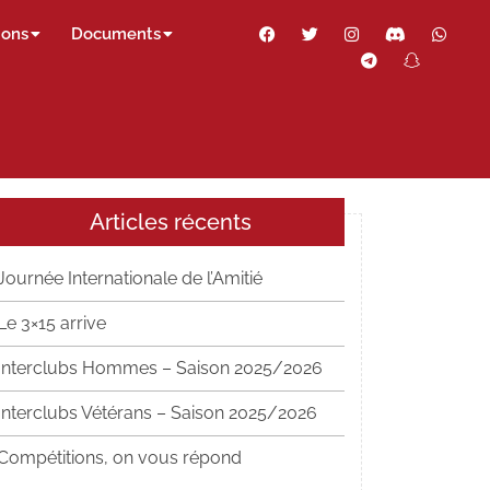
Facebook
Twitter
Instagram
Discord
Wha
ions
Documents
Telegram
Snapch
Thr
Articles récents
Journée Internationale de l’Amitié
Le 3×15 arrive
Interclubs Hommes – Saison 2025/2026
Interclubs Vétérans – Saison 2025/2026
Compétitions, on vous répond