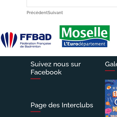
Navigation
Article
Article
Précédent
Suivant
précédent
suivant
de
l’article
Suivez nous sur
Gal
Facebook
Page des Interclubs