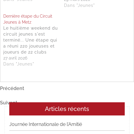
Dans "Jeunes"
Dernière étape du Circuit
Jeunes à Metz
Le huitième weekend du
circuit jeunes s'est
terminé... Une étape qui
a réuni 220 joueuses et
joueurs de 22 clubs
différents ! Nous
27 avril 2026
remercions la ville de
Dans "Jeunes"
Metz, le MBSMB et tous
ses bénévoles pour leur
accueil ! Nous tenons
Navigation
Article
Précédent
aussi à remercier tous
les enfants, parents et
précédent
de
encadrants qui…
Article
Suivant
l’article
Articles récents
suivant
Journée Internationale de l’Amitié