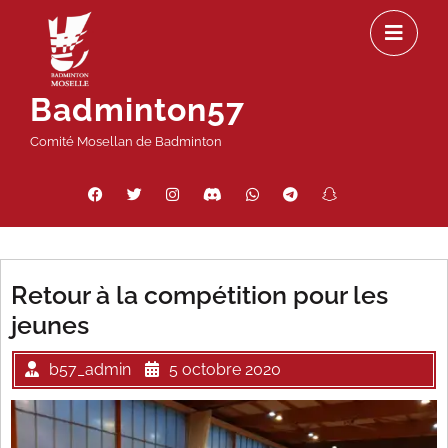
Passer
Ou
au
le
contenu
m
Badminton57
Comité Mosellan de Badminton
Facebook
Twitter
Instagram
Discord
WhatsApp
Telegram
Snapchat
Threads
Retour à la compétition pour les
jeunes
b57_admin
5 octobre 2020