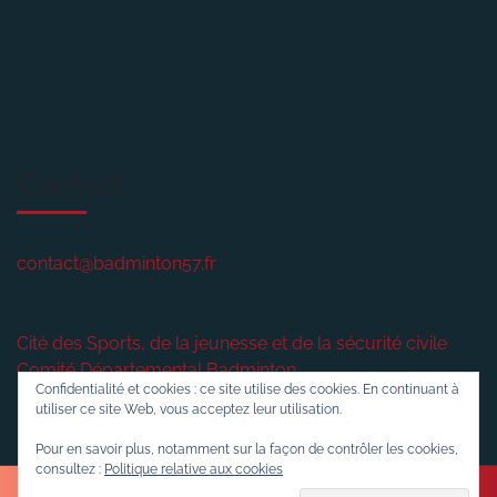
Contact
contact@badminton57.fr
Cité des Sports, de la jeunesse et de la sécurité civile
Comité Départemental Badminton
Confidentialité et cookies : ce site utilise des cookies. En continuant à
2 rue plénière
utiliser ce site Web, vous acceptez leur utilisation.
57420
VERNY
Pour en savoir plus, notamment sur la façon de contrôler les cookies,
consultez :
Politique relative aux cookies