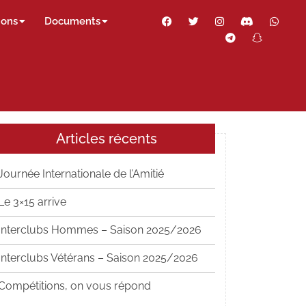
Facebook
Twitter
Instagram
Discord
Wha
ions
Documents
Telegram
Snapch
Thr
Articles récents
Journée Internationale de l’Amitié
Le 3×15 arrive
Interclubs Hommes – Saison 2025/2026
Interclubs Vétérans – Saison 2025/2026
Compétitions, on vous répond