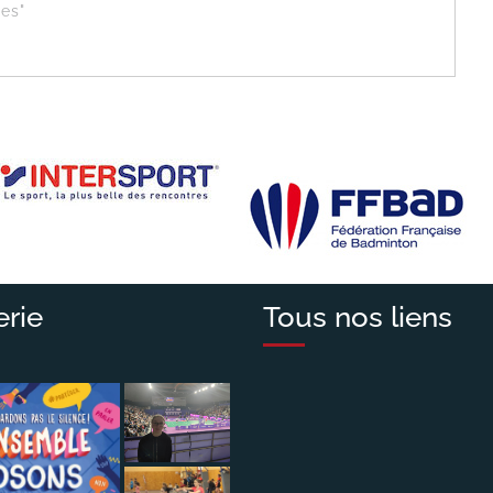
es"
erie
Tous nos liens