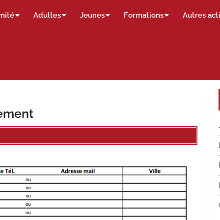
mité
Adultes
Jeunes
Formations
Autres act
gement