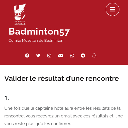
Passer
Ou
au
le
contenu
m
Badminton57
Comité Mosellan de Badminton
Facebook
Twitter
Instagram
Discord
WhatsApp
Telegram
Snapchat
Threads
Valider le résultat d’une rencontre
1.
Une fois que le capitaine hôte aura entré les résultats de la
rencontre, vous recevrez un email avec ces résultats et il ne
vous reste plus qu’à les confirmer.