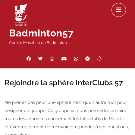
Passer
Ou
au
le
contenu
m
Badminton57
Comité Mosellan de Badminton
Facebook
Twitter
Instagram
Discord
WhatsApp
Telegram
Snapchat
Threads
Rejoindre la sphère InterClubs 57
Ne prenez pas peur, une sphère n’est qu’un autre mot pour
désigner un groupe. Ce groupe va nous permettre de faire
toutes les annonces concernant les Interclubs de Moselle
et éventuellement de recevoir et répondre à vos questions,