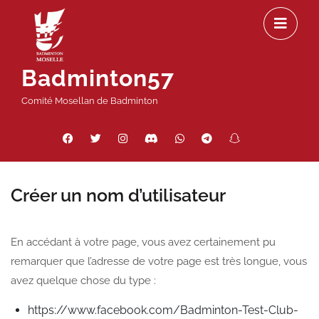
Passer
Ou
au
le
contenu
m
Badminton57
Comité Mosellan de Badminton
Facebook
Twitter
Instagram
Discord
WhatsApp
Telegram
Snapchat
Threads
Créer un nom d’utilisateur
En accédant à votre page, vous avez certainement pu
remarquer que l’adresse de votre page est très longue, vous
avez quelque chose du type :
https://www.facebook.com/Badminton-Test-Club-