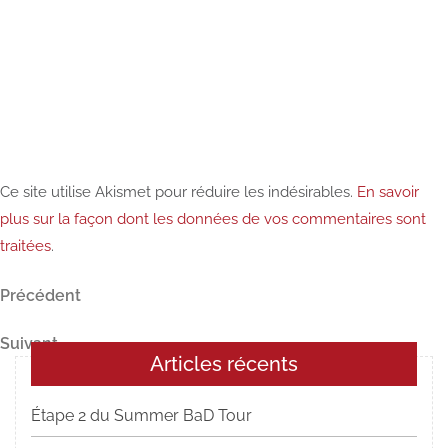
Ce site utilise Akismet pour réduire les indésirables.
En savoir
plus sur la façon dont les données de vos commentaires sont
traitées
.
Navigation
Article
Précédent
précédent
de
Article
Suivant
l’article
Articles récents
suivant
Étape 2 du Summer BaD Tour