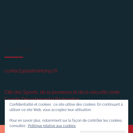
Contact
contact@badminton57.fr
Cité des Sports, de la jeunesse et de la sécurité civile
Comité Départemental Badminton
Confidentialité et cookies : ce site utilise des cookies. En continuant à
2 rue plénière
utiliser ce site Web, vous acceptez leur utilisation.
57420
VERNY
Pour en savoir plus, notamment sur la façon de contrôler les cookies,
consultez :
Politique relative aux cookies