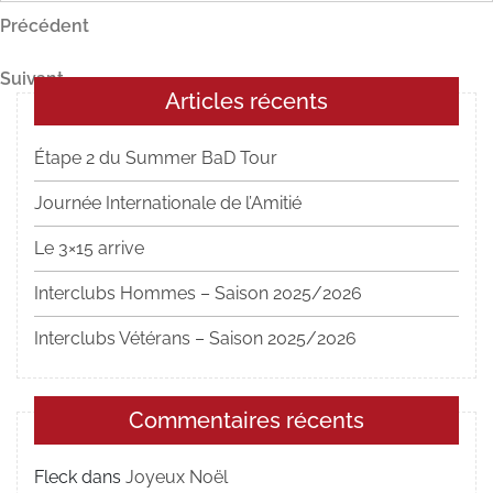
Navigation
Article
Précédent
précédent
de
Article
Suivant
l’article
Articles récents
suivant
Étape 2 du Summer BaD Tour
Journée Internationale de l’Amitié
Le 3×15 arrive
Interclubs Hommes – Saison 2025/2026
Interclubs Vétérans – Saison 2025/2026
Commentaires récents
Fleck
dans
Joyeux Noël