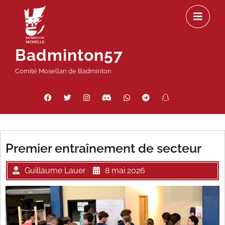
Passer
Ou
au
le
contenu
m
Badminton57
Comité Mosellan de Badminton
Facebook
Twitter
Instagram
Discord
WhatsApp
Telegram
Snapchat
Threads
Premier entraînement de secteur
Guillaume Lauer
8 mai 2026