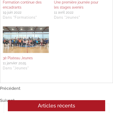
Formation continue des
Une première journée pour
encadrants
les stages avenirs
19 juin 2022
11 avril 2022
Dans "Formations"
Dans "Jeunes"
3è Plateau Jeunes
11 janvier 2025
Dans "Jeunes"
Navigation
Article
Précédent
précédent
de
Article
Suivant
l’article
Articles récents
suivant