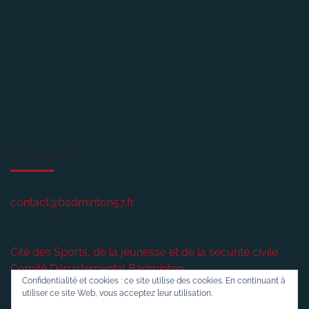
Contact
contact@badminton57.fr
Cité des Sports, de la jeunesse et de la sécurité civile
Comité Départemental Badminton
Confidentialité et cookies : ce site utilise des cookies. En continuant à
2 rue plénière
utiliser ce site Web, vous acceptez leur utilisation.
57420
VERNY