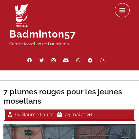
Passer
Ou
au
le
contenu
m
Badminton57
Comité Mosellan de Badminton
Facebook
Twitter
Instagram
Discord
WhatsApp
Telegram
Snapchat
Threads
7 plumes rouges pour les jeunes
mosellans
Guillaume Lauer
24 mai 2026