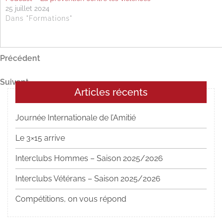
25 juillet 2024
Dans "Formations"
Navigation
Article
Précédent
précédent
de
Article
Suivant
l’article
Articles récents
suivant
Journée Internationale de l’Amitié
Le 3×15 arrive
Interclubs Hommes – Saison 2025/2026
Interclubs Vétérans – Saison 2025/2026
Compétitions, on vous répond