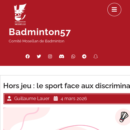
Passer
Ou
au
le
contenu
m
Badminton57
Comité Mosellan de Badminton
Facebook
Twitter
Instagram
Discord
WhatsApp
Telegram
Snapchat
Threads
Hors jeu : le sport face aux discrimin
Guillaume Lauer
4 mars 2026