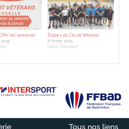
u CMV est annoncée
Étape 2 du Circuit Vétérans
 2025
8 février 2025
es"
Dans "Adultes"
erie
Tous nos liens