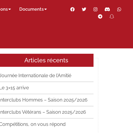
Facebook
Twitter
Instagram
Discord
Wha
ions
Documents
Telegram
Snapch
Thr
Articles récents
Journée Internationale de l’Amitié
Le 3×15 arrive
Interclubs Hommes – Saison 2025/2026
Interclubs Vétérans – Saison 2025/2026
Compétitions, on vous répond