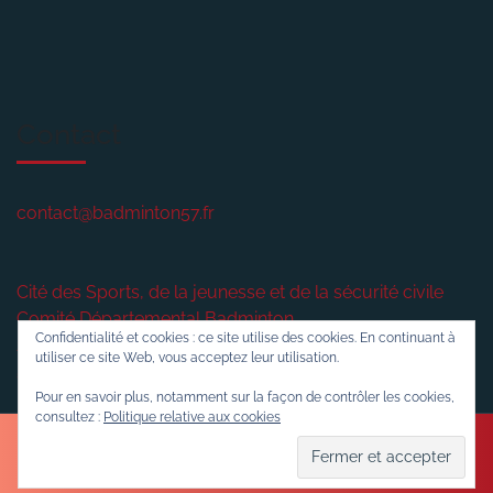
Contact
contact@badminton57.fr
Cité des Sports, de la jeunesse et de la sécurité civile
Comité Départemental Badminton
Confidentialité et cookies : ce site utilise des cookies. En continuant à
2 rue plénière
utiliser ce site Web, vous acceptez leur utilisation.
57420
VERNY
Pour en savoir plus, notamment sur la façon de contrôler les cookies,
consultez :
Politique relative aux cookies
Sports WordPress Theme
© 2016-2026 Badminton57.fr
Politique de confidentialité