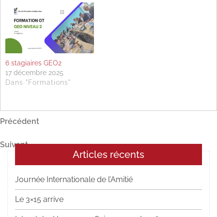
6 stagiaires GEO2
17 décembre 2025
Dans "Formations"
Navigation
Article
Précédent
précédent
de
Article
Suivant
l’article
Articles récents
suivant
Journée Internationale de l’Amitié
Le 3×15 arrive