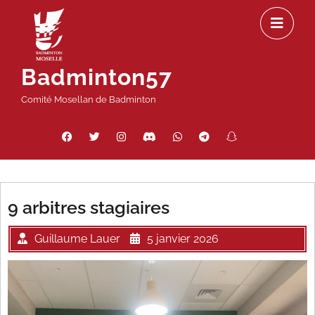
Passer
Ou
au
le
contenu
m
Badminton57
Comité Mosellan de Badminton
Facebook
Twitter
Instagram
Discord
WhatsApp
Telegram
Snapchat
Threads
9 arbitres stagiaires
Guillaume Lauer
5 janvier 2026