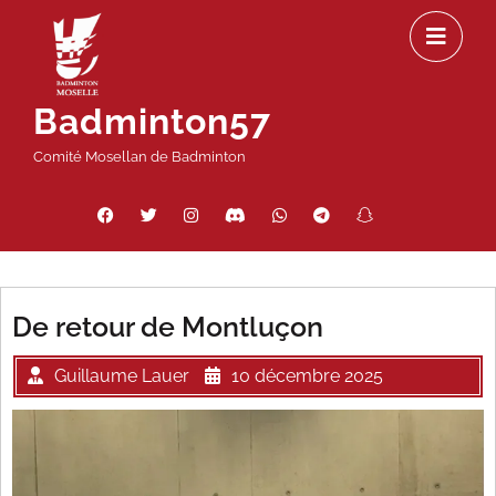
Passer
Ou
au
le
contenu
m
Badminton57
Comité Mosellan de Badminton
Facebook
Twitter
Instagram
Discord
WhatsApp
Telegram
Snapchat
Threads
De retour de Montluçon
Guillaume Lauer
10 décembre 2025