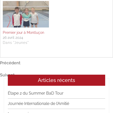
Premier jour à Montluçon
26 avril 2024
Dans "Jeunes"
Navigation
Article
Précédent
précédent
de
Article
Suivant
l’article
Articles récents
suivant
Étape 2 du Summer BaD Tour
Journée Internationale de l’Amitié