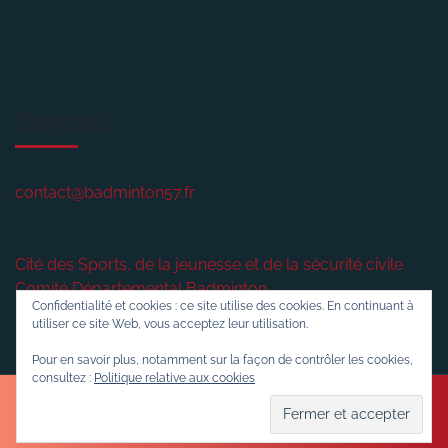
Contact
contact@badminton57.fr
Cité des Sports, de la jeunesse et de la sécurité civile
Comité Départemental Badminton
Confidentialité et cookies : ce site utilise des cookies. En continuant à
2 rue plénière
utiliser ce site Web, vous acceptez leur utilisation.
57420
VERNY
Pour en savoir plus, notamment sur la façon de contrôler les cookies,
consultez :
Politique relative aux cookies
Sports WordPress Theme
© 2016-2026 Badminton57.fr
Politique de confidentialité