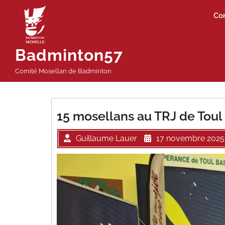
Passer
Co
au
contenu
Badminton57
Comité Mosellan de Badminton
15 mosellans au TRJ de Toul
Guillaume Lauer
17 novembre 2025