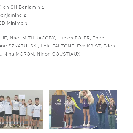
) en SH Benjamin 1
enjamine 2
 SD Minime 1
ROCHE, Naël MITH-JACOBY, Lucien POJER, Théo
mane SZKATULSKI, Lola FALZONE, Eva KRIST, Eden
IL, Nina MORON, Ninon GOUSTIAUX