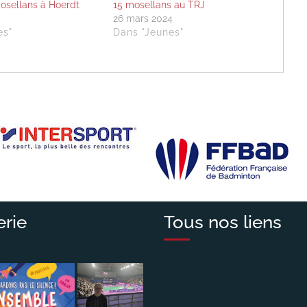
osellans à Hoerdt
15 mosellans au TRJ
26 mars 2024
es"
Dans "Jeunes"
erie
Tous nos liens