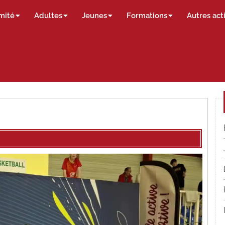
mité
Adultes
Jeunes
Formations
Autres act