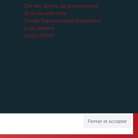
Cité des Sports, de la jeunesse et
de la sécurité civile
Comité Départemental Badminton
2 rue plénière
57420
VERNY