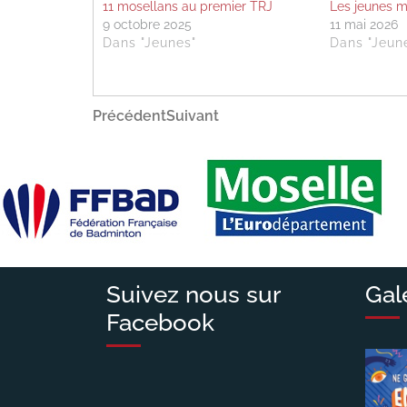
11 mosellans au premier TRJ
Les jeunes m
9 octobre 2025
11 mai 2026
Dans "Jeunes"
Dans "Jeun
Navigation
Article
Article
Précédent
Suivant
précédent
suivant
de
l’article
Suivez nous sur
Gal
Facebook