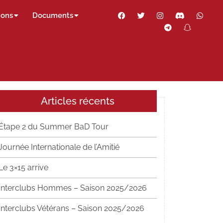
Facebook
Twitter
Instagram
Discord
Wha
ions
Documents
Telegram
Snapch
Thr
Articles récents
Étape 2 du Summer BaD Tour
Journée Internationale de l’Amitié
Le 3×15 arrive
Interclubs Hommes – Saison 2025/2026
Interclubs Vétérans – Saison 2025/2026