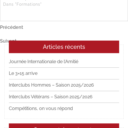
Dans "Formations"
Navigation
Article
Précédent
précédent
de
Article
Suivant
l’article
Articles récents
suivant
Journée Internationale de l’Amitié
Le 3×15 arrive
Interclubs Hommes – Saison 2025/2026
Interclubs Vétérans – Saison 2025/2026
Compétitions, on vous répond