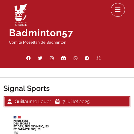
Passer
Ou
au
le
contenu
m
Badminton57
Comité Mosellan de Badminton
Facebook
Twitter
Instagram
Discord
WhatsApp
Telegram
Snapchat
Threads
Signal Sports
Guillaume Lauer
7 juillet 2025