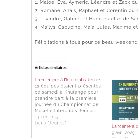
1. Maloe, Eva, Aymeric, Léandre et Zack 
2. Romane, Anaïs, Raphael et Corentin du
3. Lisandre, Gabriel et Hugo du club de S
4. Maïlys, Capucine, Maïa, Jules, Maxime 
Félicitations à tous pour ce beau weeken
Articles similaires
Premier jour à l’Interclubs Jeunes
13 équipes étaient présentes
ce samedi à Knutange pour
prendre part à la première
journée du Championnat de
Moselle Interclubs Jeunes.
Une longue journée qui nous a
14 juin 2025
permis de voir de belles
Dans "Jeunes"
Lancement d
batailles entre ces jeunes qui
9 avril 2025
convoitaient tous l'or !