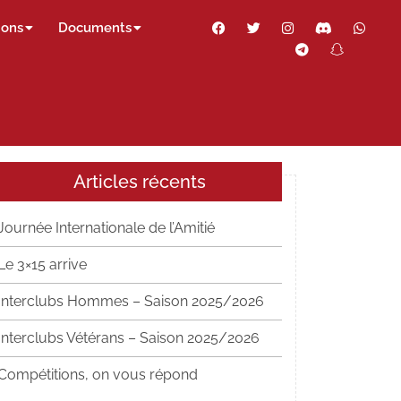
Facebook
Twitter
Instagram
Discord
Wha
ions
Documents
Telegram
Snapch
Thr
Articles récents
Journée Internationale de l’Amitié
Le 3×15 arrive
Interclubs Hommes – Saison 2025/2026
Interclubs Vétérans – Saison 2025/2026
Compétitions, on vous répond