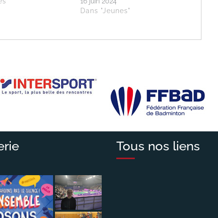
es"
16 juin 2024
Dans "Jeunes"
erie
Tous nos liens