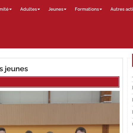
mité
Adultes
Jeunes
Formations
Autres act
s jeunes