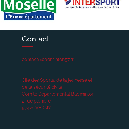
Contact
contact@badminton57.fr
Cité des Sports, de la jeunesse et
de la sécurité civile
Comité Départemental Badminton
2 rue plénière
57420
VERNY