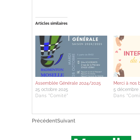
Articles similaires
Assemblée Générale 2024/2025
Merci à nos 
25 octobre 2025
5 décembre 
Dans "Comité"
Dans "Comi
Navigation
Article
Article
Précédent
Suivant
précédent
suivant
de