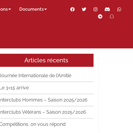
Facebook
Twitter
Instagram
Discord
Wha
ions
Documents
Telegram
Snapch
Thr
Articles récents
Journée Internationale de l’Amitié
Le 3×15 arrive
Interclubs Hommes – Saison 2025/2026
Interclubs Vétérans – Saison 2025/2026
Compétitions, on vous répond