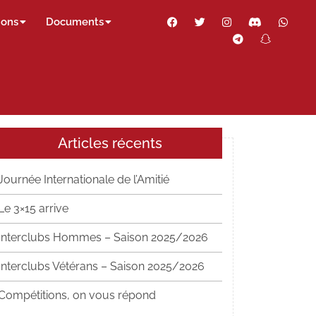
Facebook
Twitter
Instagram
Discord
Wha
ions
Documents
Telegram
Snapch
Thr
Articles récents
Journée Internationale de l’Amitié
Le 3×15 arrive
Interclubs Hommes – Saison 2025/2026
Interclubs Vétérans – Saison 2025/2026
Compétitions, on vous répond