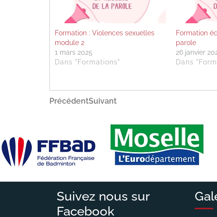
Formation : Violences sexuelles
Formation éc
module 2
parole
1 mars 2025
26 janvier 20
Dans "Formations"
Dans "Form
Navigation
Article
Article
Précédent
Suivant
précédent
suivant
de
l’article
Suivez nous sur
Gal
Facebook