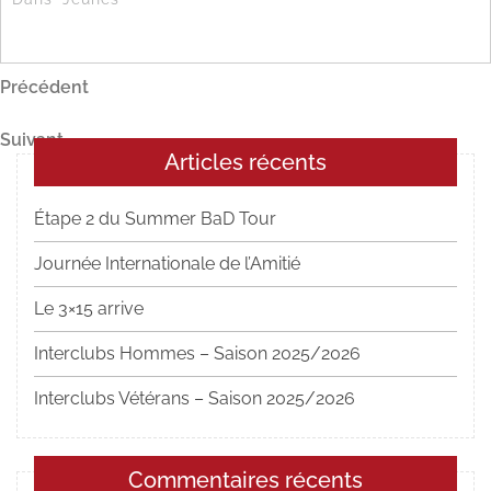
Navigation
Article
Précédent
précédent
de
Article
Suivant
l’article
Articles récents
suivant
Étape 2 du Summer BaD Tour
Journée Internationale de l’Amitié
Le 3×15 arrive
Interclubs Hommes – Saison 2025/2026
Interclubs Vétérans – Saison 2025/2026
Commentaires récents