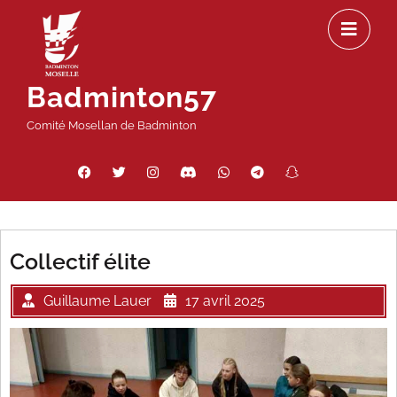
Passer
Ou
au
le
contenu
m
Badminton57
Comité Mosellan de Badminton
Facebook
Twitter
Instagram
Discord
WhatsApp
Telegram
Snapchat
Threads
Collectif élite
Guillaume Lauer
17 avril 2025