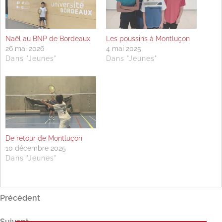
Naël au BNP de Bordeaux
Les poussins à Montluçon
26 mai 2026
4 mai 2025
Dans "Jeunes"
Dans "Jeunes"
De retour de Montluçon
10 décembre 2025
Dans "Jeunes"
Navigation
Article
Précédent
précédent
de
Article
Suivant