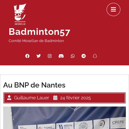
Passer
Ou
au
le
contenu
m
Badminton57
Comité Mosellan de Badminton
Facebook
Twitter
Instagram
Discord
WhatsApp
Telegram
Snapchat
Threads
Au BNP de Nantes
Guillaume Lauer
24 février 2025