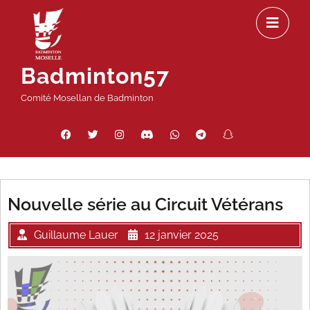
Passer
Ou
au
le
contenu
m
Badminton57
Comité Mosellan de Badminton
Facebook
Twitter
Instagram
Discord
WhatsApp
Telegram
Snapchat
Threads
Nouvelle série au Circuit Vétérans
Guillaume Lauer
12 janvier 2025