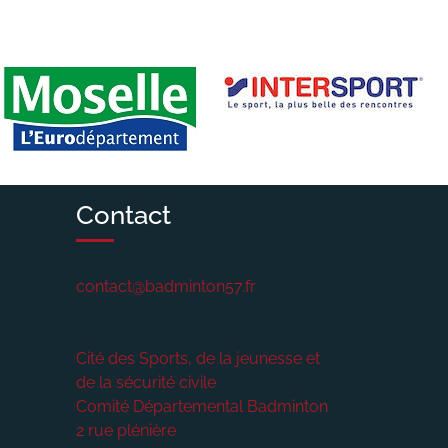
Contact
contact@badminton57.fr
Cité des Sports, de la jeunesse et
de la sécurité civile
Comité Départemental Badminton
2 rue plénière