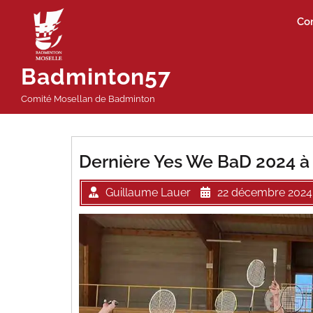
Passer
Co
au
contenu
Badminton57
Comité Mosellan de Badminton
Dernière Yes We BaD 2024 
Guillaume Lauer
22 décembre 2024