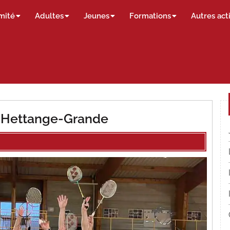
mité
Adultes
Jeunes
Formations
Autres act
à Hettange-Grande