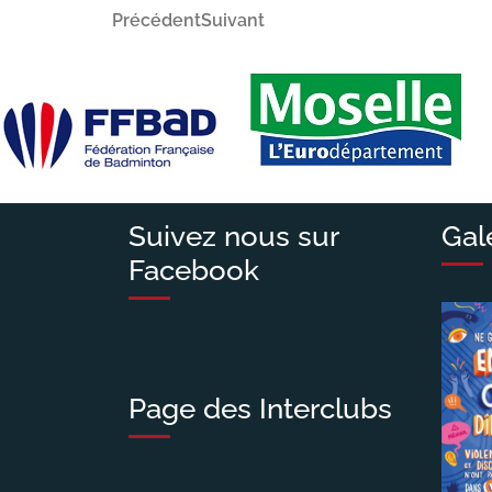
Navigation
Article
Article
Précédent
Suivant
précédent
suivant
de
l’article
Suivez nous sur
Gal
Facebook
Page des Interclubs