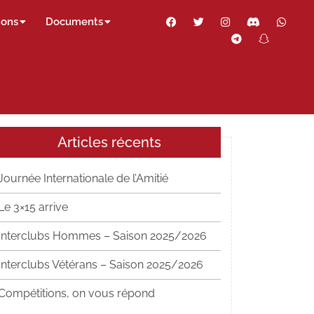
Facebook
Twitter
Instagram
Discord
Wha
ions
Documents
Telegram
Snapch
Thr
Articles récents
Journée Internationale de l’Amitié
Le 3×15 arrive
Interclubs Hommes – Saison 2025/2026
Interclubs Vétérans – Saison 2025/2026
Compétitions, on vous répond