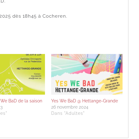
aD.
r 2025 dès 18h45 à Cocheren.
 We BaD de la saison
Yes We BaD @ Hettange-Grande
23
26 novembre 2024
es"
Dans "Adultes"