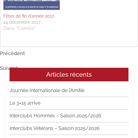
Fêtes de fin d’année 2017
24 décembre 2017
Dans "Comité"
Navigation
Article
Précédent
précédent
de
Article
Suivant
l’article
Articles récents
suivant
Journée Internationale de l’Amitié
Le 3×15 arrive
Interclubs Hommes – Saison 2025/2026
Interclubs Vétérans – Saison 2025/2026