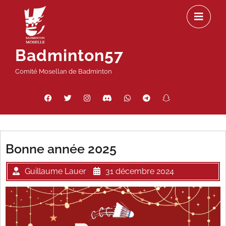
Passer
Ou
au
le
contenu
m
Badminton57
Comité Mosellan de Badminton
Facebook
Twitter
Instagram
Discord
WhatsApp
Telegram
Snapchat
Threads
Bonne année 2025
Guillaume Lauer
31 décembre 2024