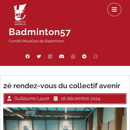
Passer
Ou
au
le
contenu
m
Badminton57
Comité Mosellan de Badminton
Facebook
Twitter
Instagram
Discord
WhatsApp
Telegram
Snapchat
Threads
2è rendez-vous du collectif avenir
Guillaume Lauer
28 décembre 2024