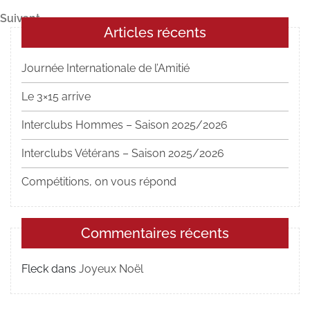
précédent
de
Article
Suivant
l’article
Articles récents
suivant
Journée Internationale de l’Amitié
Le 3×15 arrive
Interclubs Hommes – Saison 2025/2026
Interclubs Vétérans – Saison 2025/2026
Compétitions, on vous répond
Commentaires récents
Fleck
dans
Joyeux Noël