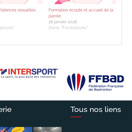
Violences sexuelles
Formation écoute et accueil de la
parole
26 janvier 2026
ations"
Dans "Formations"
erie
Tous nos liens