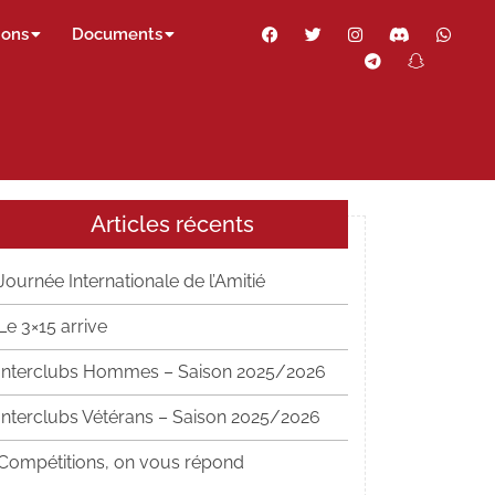
Facebook
Twitter
Instagram
Discord
Wha
ions
Documents
Telegram
Snapch
Thr
Articles récents
Journée Internationale de l’Amitié
Le 3×15 arrive
Interclubs Hommes – Saison 2025/2026
Interclubs Vétérans – Saison 2025/2026
Compétitions, on vous répond