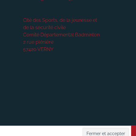
Cité des Sports, de la jeunesse et
de la sécurité civile
Comité Départemental Badminton
2 rue plénière
57420
VERNY