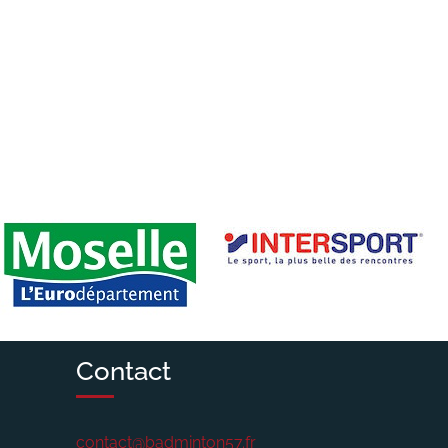
Contact
contact@badminton57.fr