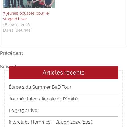
7 jeunes pousses pour le
stage d’hiver
18 février 2026
Dans "Jeunes"
Navigation
Article
Précédent
précédent
de
Article
Suivant
l’article
Articles récents
suivant
Étape 2 du Summer BaD Tour
Journée Internationale de l’Amitié
Le 3×15 arrive
Interclubs Hommes – Saison 2025/2026