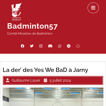
Passer
Ou
au
le
contenu
m
Badminton57
Comité Mosellan de Badminton
Facebook
Twitter
Instagram
Discord
WhatsApp
Telegram
Snapchat
Threads
La der’ des Yes We BaD à Jarny
Guillaume Lauer
5 juillet 2024