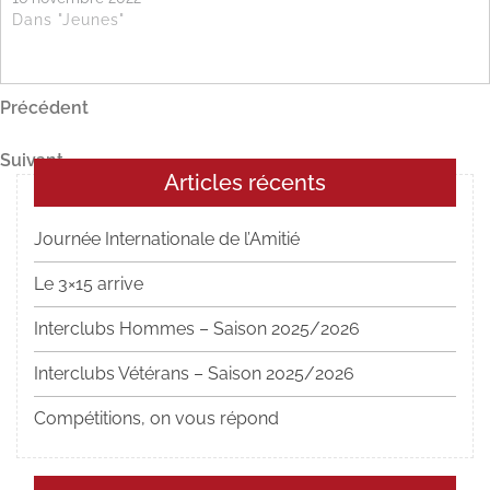
Dans "Jeunes"
Navigation
Article
Précédent
précédent
de
Article
Suivant
l’article
Articles récents
suivant
Journée Internationale de l’Amitié
Le 3×15 arrive
Interclubs Hommes – Saison 2025/2026
Interclubs Vétérans – Saison 2025/2026
Compétitions, on vous répond