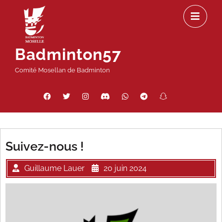
Passer
Ou
au
le
contenu
m
Badminton57
Comité Mosellan de Badminton
Facebook
Twitter
Instagram
Discord
WhatsApp
Telegram
Snapchat
Threads
Suivez-nous !
Guillaume Lauer
20 juin 2024